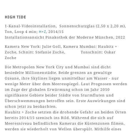
HIGH TIDE
1-Kanal-Videoinstallation, Sonnenschutzglas (2,50 x 2,20 m),
Ton, Loop 4 min;
H+Z
, 2014/15
Installationsansicht Pinakothek der Moderne München, 2022
Kamera New York: Julie Goll, Kamera Mumbai: Haubitz +
Zoche, Schnitt: Stefanie Zoche, Tonschnitt: Oskar
Zoche
Die Metropolen New York City und Mumbai sind dicht
besiedelte Millionenstädte. Beide grenzen an gewaltige
Ozeane, ihre Skylines liegen unmittelbar am Wasser - nur
wenige Meter über dem Meeresspiegel. Laut Prognosen werden
im Zuge der globalen Erwärmung schon im Jahr 2050
signifikante Gebiete beider Städte von Sturmfluten und
Überschwemmungen betroffen sein. Erste Auswirkungen sind
schon jetzt zu beobachten.
Haubitz + Zoche setzten die drohende Gefahr an beiden Orten
bereits 2014/15 szenisch ins Bild. Während die sich auf
Meeresniveau befindlichen Kameras die Küstenzonen filmen,
werden sie wiederholt von Wellen überspült. Mithilfe eines