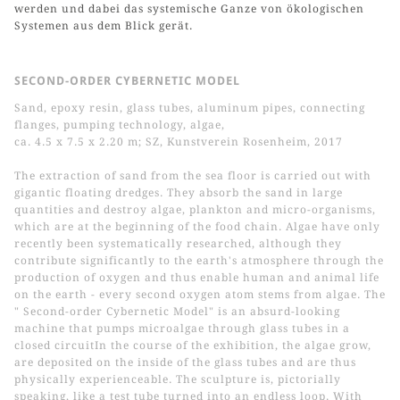
werden und dabei das systemische Ganze von ökologischen
Systemen aus dem Blick gerät.
SECOND-ORDER CYBERNETIC MODEL
Sand, epoxy resin, glass tubes, aluminum pipes, connecting
flanges, pumping technology, algae,
ca. 4.5 x 7.5 x 2.20 m; SZ, Kunstverein Rosenheim, 2017
The extraction of sand from the sea floor is carried out with
gigantic floating dredges. They absorb the sand in large
quantities and destroy algae, plankton and micro-organisms,
which are at the beginning of the food chain. Algae have only
recently been systematically researched, although they
contribute significantly to the earth's atmosphere through the
production of oxygen and thus enable human and animal life
on the earth - every second oxygen atom stems from algae. The
" Second-order Cybernetic Model" is an absurd-looking
machine that pumps microalgae through glass tubes in a
closed circuitIn the course of the exhibition, the algae grow,
are deposited on the inside of the glass tubes and are thus
physically experienceable. The sculpture is, pictorially
speaking, like a test tube turned into an endless loop. With