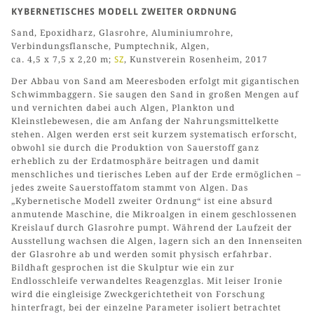
KYBERNETISCHES MODELL ZWEITER ORDNUNG
Sand, Epoxidharz, Glasrohre, Aluminiumrohre,
Verbindungsflansche, Pumptechnik, Algen,
ca. 4,5 x 7,5 x 2,20 m;
SZ
, Kunstverein Rosenheim, 2017
Der Abbau von Sand am Meeresboden erfolgt mit gigantischen
Schwimmbaggern. Sie saugen den Sand in großen Mengen auf
und vernichten dabei auch Algen, Plankton und
Kleinstlebewesen, die am Anfang der Nahrungsmittelkette
stehen. Algen werden erst seit kurzem systematisch erforscht,
obwohl sie durch die Produktion von Sauerstoff ganz
erheblich zu der Erdatmosphäre beitragen und damit
menschliches und tierisches Leben auf der Erde ermöglichen –
jedes zweite Sauerstoffatom stammt von Algen. Das
„Kybernetische Modell zweiter Ordnung“ ist eine absurd
anmutende Maschine, die Mikroalgen in einem geschlossenen
Kreislauf durch Glasrohre pumpt. Während der Laufzeit der
Ausstellung wachsen die Algen, lagern sich an den Innenseiten
der Glasrohre ab und werden somit physisch erfahrbar.
Bildhaft gesprochen ist die Skulptur wie ein zur
Endlosschleife verwandeltes Reagenzglas. Mit leiser Ironie
wird die eingleisige Zweckgerichtetheit von Forschung
hinterfragt, bei der einzelne Parameter isoliert betrachtet