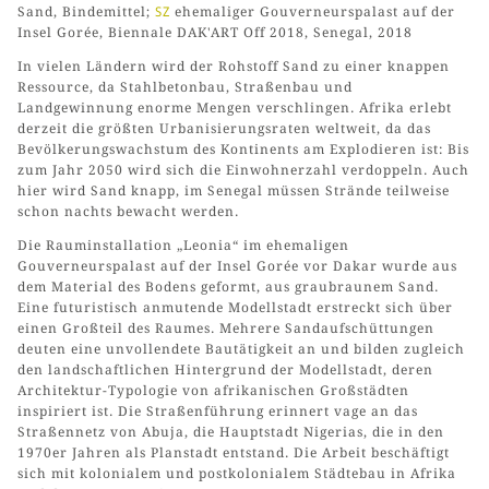
Sand, Bindemittel;
SZ
ehemaliger Gouverneurspalast auf der
Insel Gorée, Biennale DAK'ART Off 2018, Senegal, 2018
In vielen Ländern wird der Rohstoff Sand zu einer knappen
Ressource, da Stahlbetonbau, Straßenbau und
Landgewinnung enorme Mengen verschlingen. Afrika erlebt
derzeit die größten Urbanisierungsraten weltweit, da das
Bevölkerungswachstum des Kontinents am Explodieren ist: Bis
zum Jahr 2050 wird sich die Einwohnerzahl verdoppeln. Auch
hier wird Sand knapp, im Senegal müssen Strände teilweise
schon nachts bewacht werden.
Die Rauminstallation „Leonia“ im ehemaligen
Gouverneurspalast auf der Insel Gorée vor Dakar wurde aus
dem Material des Bodens geformt, aus graubraunem Sand.
Eine futuristisch anmutende Modellstadt erstreckt sich über
einen Großteil des Raumes. Mehrere Sandaufschüttungen
deuten eine unvollendete Bautätigkeit an und bilden zugleich
den landschaftlichen Hintergrund der Modellstadt, deren
Architektur-Typologie von afrikanischen Großstädten
inspiriert ist. Die Straßenführung erinnert vage an das
Straßennetz von Abuja, die Hauptstadt Nigerias, die in den
1970er Jahren als Planstadt entstand. Die Arbeit beschäftigt
sich mit kolonialem und postkolonialem Städtebau in Afrika