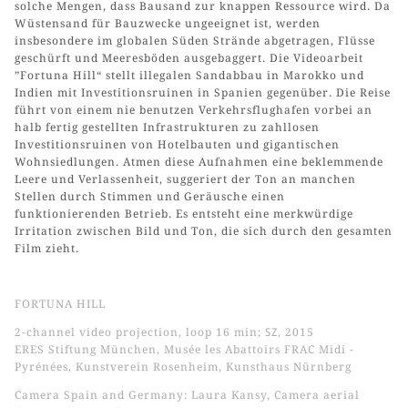
solche Mengen, dass Bausand zur knappen Ressource wird. Da
Wüstensand für Bauzwecke ungeeignet ist, werden
insbesondere im globalen Süden Strände abgetragen, Flüsse
geschürft und Meeresböden ausgebaggert. Die Videoarbeit
”Fortuna Hill“ stellt illegalen Sandabbau in Marokko und
Indien mit Investitionsruinen in Spanien gegenüber. Die Reise
führt von einem nie benutzen Verkehrsflughafen vorbei an
halb fertig gestellten Infrastrukturen zu zahllosen
Investitionsruinen von Hotelbauten und gigantischen
Wohnsiedlungen. Atmen diese Aufnahmen eine beklemmende
Leere und Verlassenheit, suggeriert der Ton an manchen
Stellen durch Stimmen und Geräusche einen
funktionierenden Betrieb. Es entsteht eine merkwürdige
Irritation zwischen Bild und Ton, die sich durch den gesamten
Film zieht.
FORTUNA HILL
2-channel video projection, loop 16 min;
SZ
, 2015
ERES Stiftung München, Musée les Abattoirs FRAC Midi -
Pyrénées, Kunstverein Rosenheim, Kunsthaus Nürnberg
Camera Spain and Germany: Laura Kansy, Camera aerial